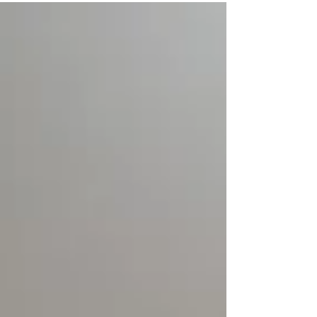
ménagères n’est pas une option, mais une
priorité. En adoptant de bons gestes au quotidien,
chacun peut contribuer à préserver leur santé et à
créer un environnement de travail sûr et
respectueux. Préservez la santé de votre aide-
ménagère en adoptant le bon geste :Découvrez
les gestes q