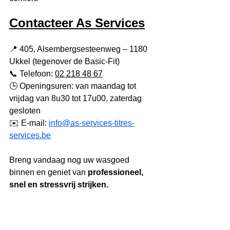
Contacteer As Services
📍 405, Alsembergsesteenweg – 1180 
Ukkel (tegenover de Basic-Fit)
📞 Telefoon: 
02 218 48 67
🕒 Openingsuren: van maandag tot 
vrijdag van 8u30 tot 17u00, zaterdag 
gesloten
✉️ E-mail: 
info@as-services-titres-
services.be
Breng vandaag nog uw wasgoed 
binnen en geniet van 
professioneel, 
snel en stressvrij strijken.
Bij As Services maken wij van 
wasgoed een echte comfortservice.